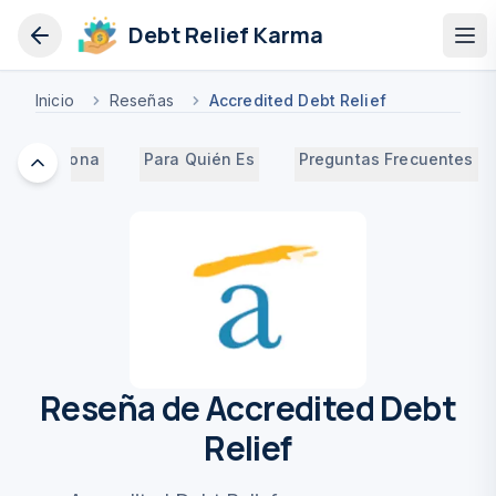
Debt Relief Karma
Op
Inicio
Reseñas
Accredited Debt Relief
mo Funciona
Para Quién Es
Preguntas Frecuentes
Reseña de Accredited Debt
Relief