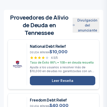
Proveedores de Alivio
Divulgación
de Deuda en
del
anunciante
Tennessee
National Debt Relief
$
10,000
DEUDA MÍNIMA
4.5
/5
Tasa de Éxito
86%
•
10B+
en deuda resuelta
Ayuda a los usuarios a resolver más de
$10,000 en deudas no garantizadas con un
plazo de liquidación de 2 a 4 años.
Leer Reseña
Freedom Debt Relief
$
40,000
DEUDA MÍNIMA