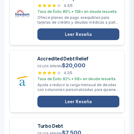
4.4
/5
Tasa de Éxito
85%
•
15B+
en deuda resuelta
Ofrece planes de pago asequibles para
tarjetas de crédito y deudas médicas a partir
de $10,000.
Leer Reseña
Accredited Debt Relief
$
20,000
DEUDA MÍNIMA
4.2
/5
Tasa de Éxito
82%
•
6B+
en deuda resuelta
Ayuda a reducir la carga mensual de deudas
con soluciones personalizadas para quienes
deben más de $20,000.
Leer Reseña
Turbo Debt
$
7,500
DEUDA MÍNIMA