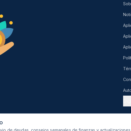
Sob
Noti
Apli
Apl
Apl
Polí
Tér
Con
Aut
Engl
DO
livio de deudas, consejos semanales de finanzas y actualizacione