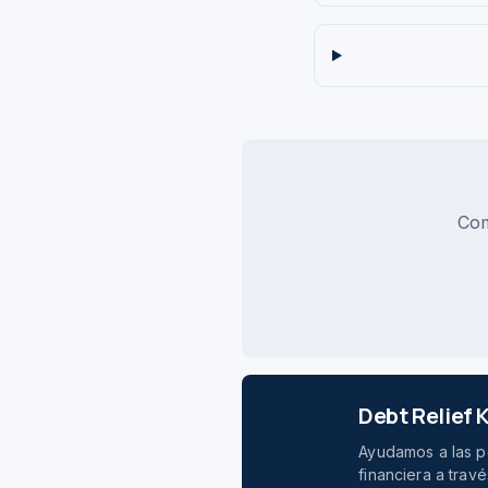
Com
Debt Relief
Ayudamos a las pe
financiera a tra