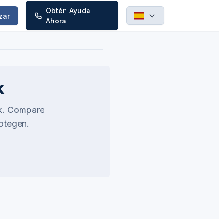
Obtén Ayuda
zar
Ahora
k
rk. Compare
rotegen.