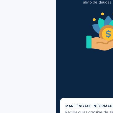
alivio de deudas.
MANTÉNGASE INFORMA
Reciba guías gratuitas de a