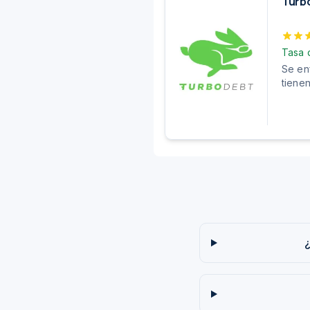
Turb
Tasa 
Se en
tiene