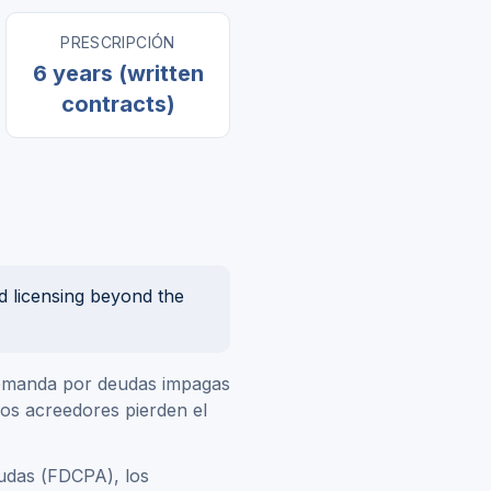
PRESCRIPCIÓN
6 years (written
contracts)
d licensing beyond the
 demanda por deudas impagas
los acreedores pierden el
eudas (FDCPA), los