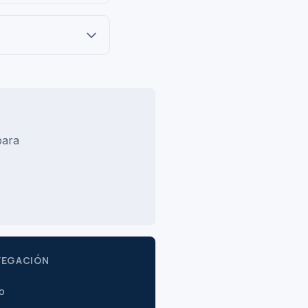
para
VEGACIÓN
io