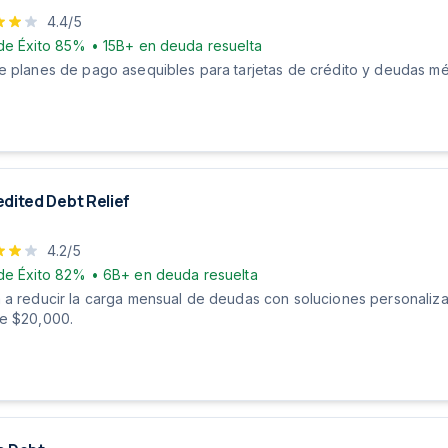
4.4
/5
de Éxito
85%
•
15B+
en deuda resuelta
e planes de pago asequibles para tarjetas de crédito y deudas méd
dited Debt Relief
4.2
/5
de Éxito
82%
•
6B+
en deuda resuelta
 a reducir la carga mensual de deudas con soluciones personali
e $20,000.