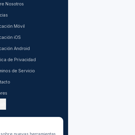
re Nosotros
cias
cación Móvil
icación iOS
icación Android
tica de Privacidad
minos de Servicio
tacto
ores
ish
s sobre nuevas herramientas.