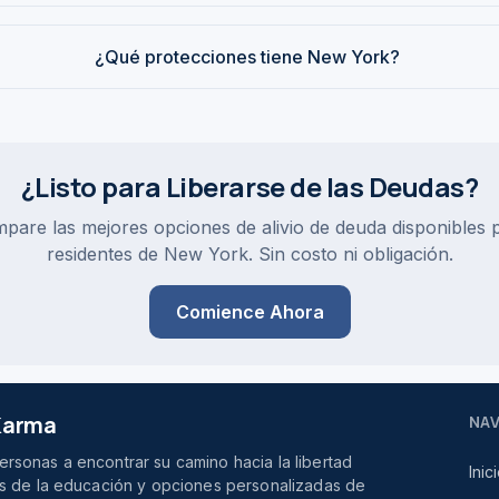
¿Qué protecciones tiene New York?
¿Listo para Liberarse de las Deudas?
pare las mejores opciones de alivio de deuda disponibles 
residentes de New York. Sin costo ni obligación.
Comience Ahora
 Karma
NA
rsonas a encontrar su camino hacia la libertad
Inic
vés de la educación y opciones personalizadas de