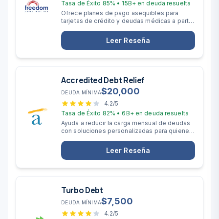
Tasa de Éxito
85%
•
15B+
en deuda resuelta
Ofrece planes de pago asequibles para
tarjetas de crédito y deudas médicas a partir
de $10,000.
Leer Reseña
Accredited Debt Relief
$
20,000
DEUDA MÍNIMA
4.2
/5
Tasa de Éxito
82%
•
6B+
en deuda resuelta
Ayuda a reducir la carga mensual de deudas
con soluciones personalizadas para quienes
deben más de $20,000.
Leer Reseña
Turbo Debt
$
7,500
DEUDA MÍNIMA
4.2
/5