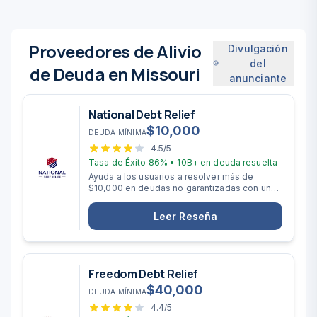
Proveedores de Alivio
Divulgación
del
de Deuda en Missouri
anunciante
National Debt Relief
$
10,000
DEUDA MÍNIMA
4.5
/5
Tasa de Éxito
86%
•
10B+
en deuda resuelta
Ayuda a los usuarios a resolver más de
$10,000 en deudas no garantizadas con un
plazo de liquidación de 2 a 4 años.
Leer Reseña
Freedom Debt Relief
$
40,000
DEUDA MÍNIMA
4.4
/5