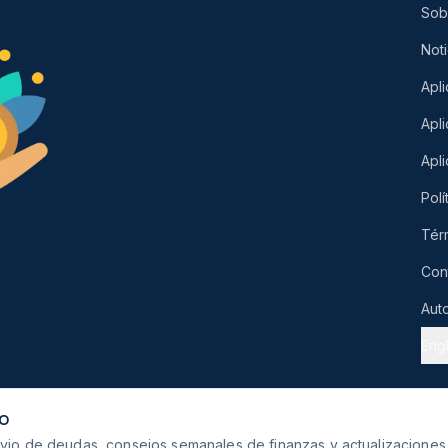
Sob
Noti
Apli
Apl
Apl
Polí
Tér
Con
Aut
Engl
DO
livio de deudas, consejos semanales de finanzas y actualizacione