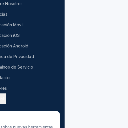
re Nosotros
cias
cación Móvil
icación iOS
icación Android
tica de Privacidad
minos de Servicio
tacto
ores
ish
s sobre nuevas herramientas.