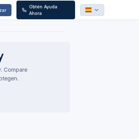
Obtén Ayuda
zar
Ahora
y
ky. Compare
rotegen.