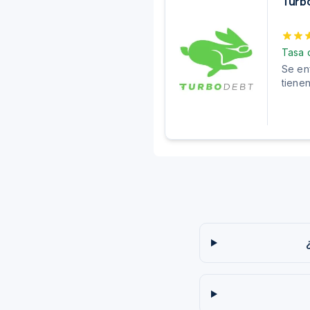
Turb
Tasa 
Se en
tiene