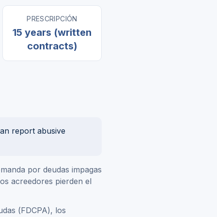
PRESCRIPCIÓN
15 years (written
contracts)
can report abusive
 demanda por deudas impagas
los acreedores pierden el
eudas (FDCPA), los