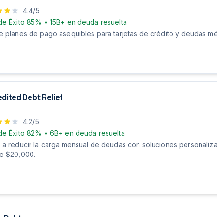
4.4
/5
de Éxito
85%
•
15B+
en deuda resuelta
e planes de pago asequibles para tarjetas de crédito y deudas méd
dited Debt Relief
4.2
/5
de Éxito
82%
•
6B+
en deuda resuelta
 a reducir la carga mensual de deudas con soluciones personali
e $20,000.