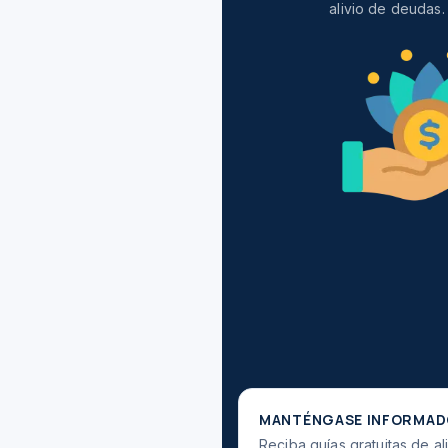
alivio de deudas.
MANTÉNGASE INFORMA
Reciba guías gratuitas de a