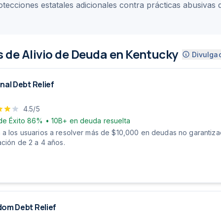
tecciones estatales adicionales contra prácticas abusivas 
 de Alivio de Deuda en Kentucky
Divulga
nal Debt Relief
4.5
/5
de Éxito
86%
•
10B+
en deuda resuelta
 a los usuarios a resolver más de $10,000 en deudas no garantiz
ación de 2 a 4 años.
om Debt Relief