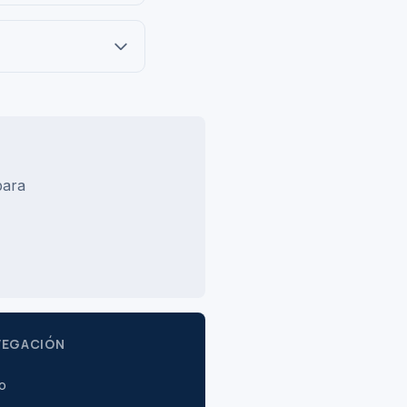
para
VEGACIÓN
io