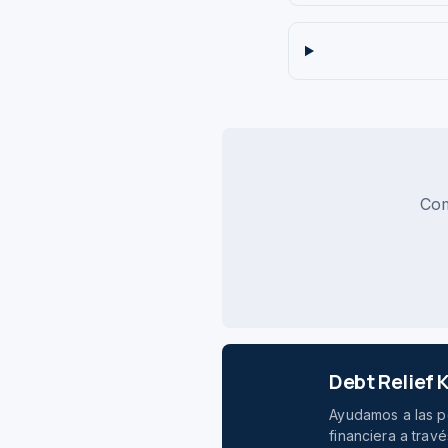
Com
Debt Relief
Ayudamos a las pe
financiera a tra