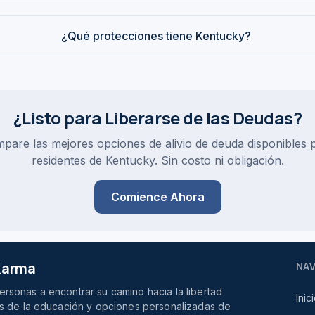
¿Qué protecciones tiene Kentucky?
¿Listo para Liberarse de las Deudas?
pare las mejores opciones de alivio de deuda disponibles 
residentes de Kentucky. Sin costo ni obligación.
Comience Ahora
 Karma
NA
rsonas a encontrar su camino hacia la libertad
Inic
vés de la educación y opciones personalizadas de